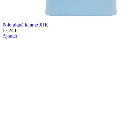
Polo piqué femme JHK
17,24 €
Ajouter